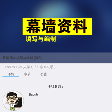
幕墙 资料填写与编制 (新表)
9573
/
9
人学习 /
1
年
199元
,
详情
章节
公告
主讲教师：
jiaosh